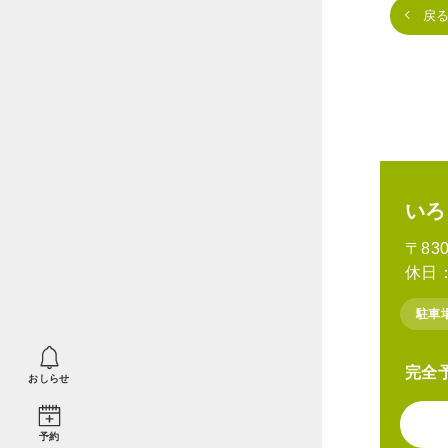
戻
いろ
〒83
休日
駐車
完全
おしらせ
予約