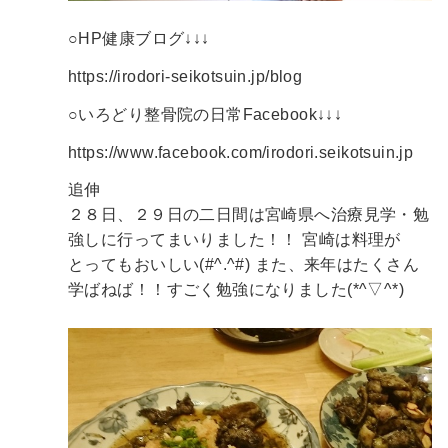
○HP健康ブログ↓↓↓
https://irodori-seikotsuin.jp/blog
○いろどり整骨院の日常Facebook↓↓↓
https://www.facebook.com/irodori.seikotsuin.jp
追伸
２８日、２９日の二日間は宮崎県へ治療見学・勉
強しに行ってまいりました！！
宮崎は料理が
とってもおいしい(#^.^#)
また、来年はたくさん
学ばねば！！すごく勉強になりました(*^▽^*)