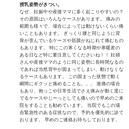
授乳姿勢がきつい。
なぜ、妊娠中や産後ママに多く起こりやすいの？
その原因はいろんなケースがあります。
痛みの
範囲も様々で、場合によっては動けないくらい痛
いこともあります。
ぎっくり腰と同じように背
骨が歪んでいるケースや筋膜がねじれて痛むもの
もあります。
特にこの寒くなる時期や寒暖差の
ある日など特に要注意してくださいね！！
妊婦
さんや産後ママのように同じ姿勢に長時間なるの
であれば当然背中が固まってしまい、動けなくな
るケースもあります。
この固まった状態で動く
瞬間にギクッと痛めることも。。。
激痛の場合
もあり、抱っこや日常生活でさえ痛みが動く度に
でるケースやじーっとしても痛いので早めのご来
院をすることも勧めています。
当院でもこの場
合緊急性のある症状なので、予約を優先的に診て
おります。
早めのご連絡お待ちしております。