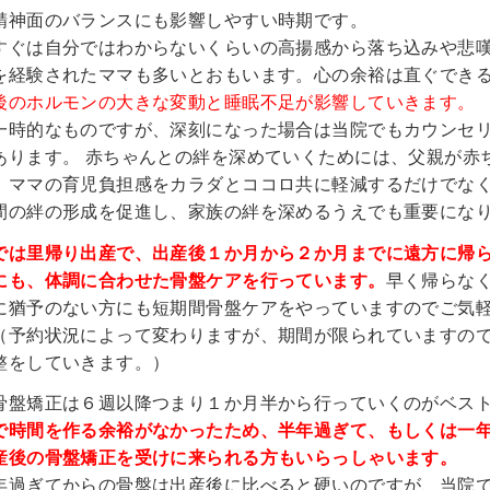
精神面のバランスにも影響しやすい時期です。
すぐは自分ではわからないくらいの高揚感から落ち込みや悲
を経験されたママも多いとおもいます。心の余裕は直ぐでき
後のホルモンの大きな変動と睡眠不足が影響していきます。
一時的なものですが、深刻になった場合は当院でもカウンセ
あります。
赤ちゃんとの絆を深めていくためには、父親が赤
、ママの育児負担感をカラダとココロ共に軽減するだけでな
間の絆の形成を促進し、家族の絆を深めるうえでも重要にな
では里帰り出産で、出産後１か月から２か月までに遠方に帰
にも、体調に合わせた骨盤ケアを行っています。
早く帰らな
に猶予のない方にも短期間骨盤ケアをやっていますのでご気
（予約状況によって変わりますが、期間が限られていますの
整をしていきます。）
骨盤矯正は６週以降つまり１か月半から行っていくのがベス
で時間を作る余裕がなかったため、半年過ぎて、もしくは一
産後の骨盤矯正を受けに来られる方もいらっしゃいます。
年過ぎてからの骨盤は出産後に比べると硬いのですが、当院