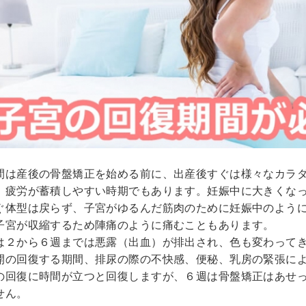
間は産後の骨盤矯正を始める前に、出産後すぐは様々なカラ
、疲労が蓄積しやすい時期でもあります。妊娠中に大きくな
ぐ体型は戻らず、子宮がゆるんだ筋肉のために妊娠中のよう
子宮が収縮するため陣痛のように痛むこともあります。
は２から６週までは悪露（出血）が排出され、色も変わって
開の回復する期間、排尿の際の不快感、便秘、乳房の緊張に
の回復に時間が立つと回復しますが、６週は骨盤矯正はあせ
せん。