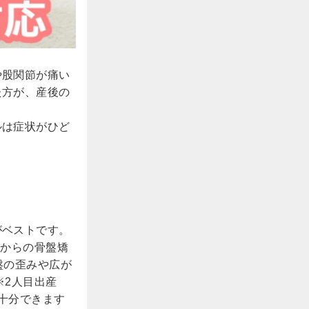
や股関節が痛い
た方が、産後の
ルは症状がひど
がベストです。
目からの骨盤矯
盤の歪みや広が
※2人目出産
十分できます