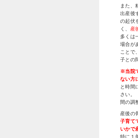
また、
出産後
の起伏
く、
産
多くは
場合が
ことで
子との
※当院
ない方
と時間
さい。
間の調
産後の
子育て
いかで
特に１