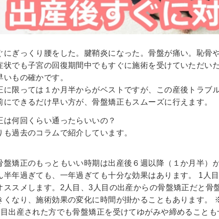
ぐにぎっくり腰をした。腱鞘炎になった。骨盤が痛い。恥骨
症状でも子宮の回復期間中でもすぐに施術を受けていただい
早いもの確かです。
正に限っては１か月半からがベストですが、この産後トラブ
前にできるだけ早い方が、骨盤矯正もスムーズに行えます。
正は何回くらい通ったらいいの？
りも過去のコラムで紹介しています。
骨盤矯正のもっともいい時期は出産後６週以降（１か月半）
ん半年過ぎても、一年過ぎても十分な効果はあります。
1人
オススメします。2人目、3人目の出産からの骨盤矯正だと骨
きくなり、施術効果の変化に時間が掛かることもあります。
人目出産された方でも骨盤矯正を受けてゆがみや締めることも