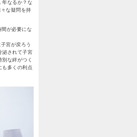
１年なるか？な
様々な疑問を持
時間が必要にな
に子宮が戻ろう
分泌されて子宮
特別な絆がつく
にも多くの利点