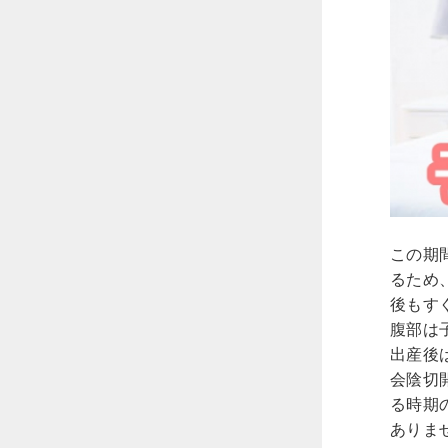
この期
るため
後もす
腹部は
出産後
会陰切
る時期
ありま