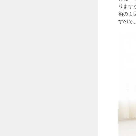
ります
術の１
すので