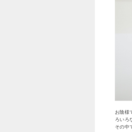
お陰様
ろいろ
その中