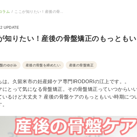
コラム
ここが知りたい！産後の骨...
22
UPDATE
が知りたい！産後の骨盤矯正のもっともい
盤のゆがみ
産後の骨盤を締めたい
産後の骨盤矯正
ちは。久留米市の妊産婦ケア専門IRODORIの江上です。。
マにとって気になる骨盤矯正。その骨盤矯正っていつからい
ているけど大丈夫？
産後の骨盤ケアのもっともいい時期につ
す。