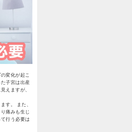
ダの変化が起こ
った子宮は出産
に見えますが、
きます。
また、
より痛みも生じ
って行う必要は