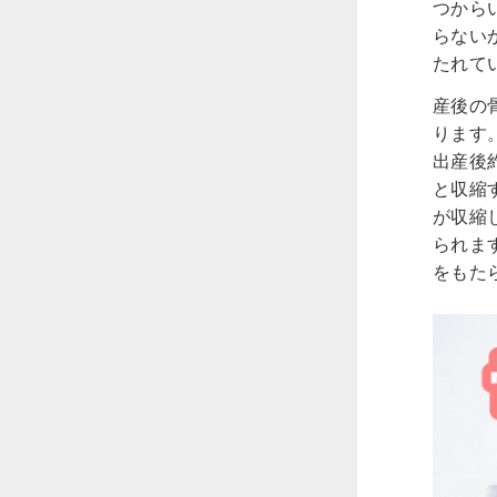
つから
らない
たれて
産後の
ります
出産後
と収縮
が収縮
られま
をもた