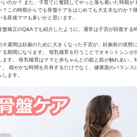
いいのか？
また、子育てに奮闘してやっと落ち着いた時期が
か？この時期からでも骨盤ケアをはじめても大丈夫なのか？
いる産後ママも多いかと思います。
骨盤矯正のQ&Aでも紹介したように、通常は子宮が回復する
。
約６週間は妊娠のために大きくなった子宮が、妊娠前の状態
する期間になります。
母乳哺育を行うことでオキシトシンが
します。
母乳哺育はママと赤ちゃんとの肌と肌が触れあい、
す。
穏やかな時間を共有するだけでなく、健康面のバランス
らします。