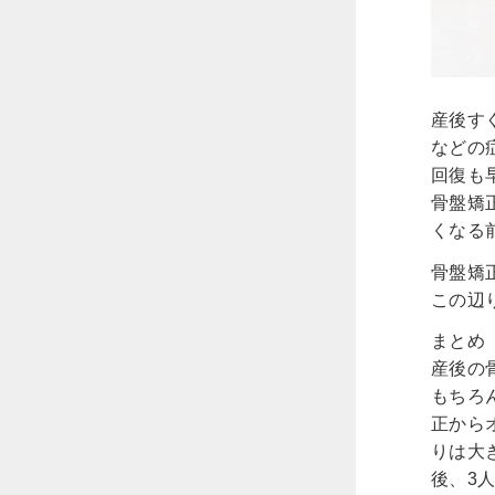
産後す
などの
回復も
骨盤矯
くなる
骨盤矯
この辺
まとめ
産後の
もちろ
正から
りは大
後、3