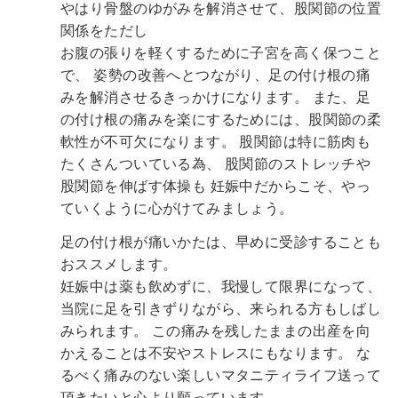
やはり骨盤のゆがみを解消させて、股関節の位置
関係をただし
お腹の張りを軽くするために子宮を高く保つこと
で、
姿勢の改善へとつながり、足の付け根の痛
みを解消させるきっかけになります。
また、足
の付け根の痛みを楽にするためには、股関節の柔
軟性が不可欠になります。
股関節は特に筋肉も
たくさんついている為、
股関節のストレッチや
股関節を伸ばす体操も
妊娠中だからこそ、やっ
ていくように心がけてみましょう。
足の付け根が痛いかたは、早めに受診することも
おススメします。
妊娠中は薬も飲めずに、我慢して限界になって、
当院に足を引きずりながら、来られる方もしばし
みられます。
この痛みを残したままの出産を向
かえることは不安やストレスにもなります。
な
るべく痛みのない楽しいマタニティライフ送って
頂きたいと心より願っています。