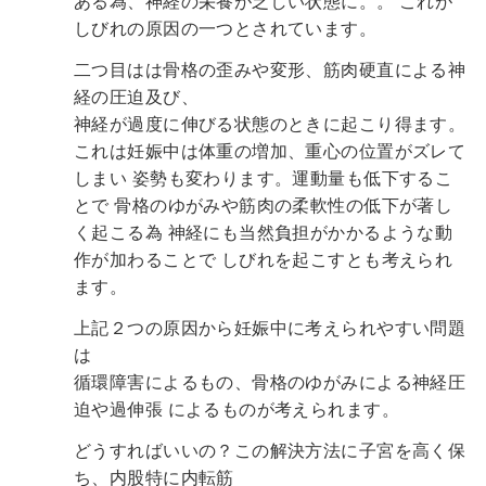
ある為、神経の栄養が乏しい状態に。。
これが
しびれの原因の一つとされています。
二つ目はは骨格の歪みや変形、筋肉硬直による神
経の圧迫及び、
神経が過度に伸びる状態のときに起こり得ます。
これは妊娠中は体重の増加、重心の位置がズレて
しまい
姿勢も変わります。運動量も低下するこ
とで
骨格のゆがみや筋肉の柔軟性の低下が著し
く起こる為
神経にも当然負担がかかるような動
作が加わることで
しびれを起こすとも考えられ
ます。
上記２つの原因から妊娠中に考えられやすい問題
は
循環障害によるもの、骨格のゆがみによる神経圧
迫や過伸張
によるものが考えられます。
どうすればいいの？この解決方法に子宮を高く保
ち、内股特に内転筋