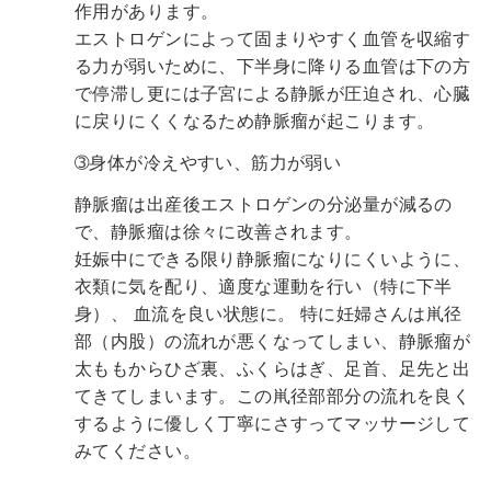
作用があります。
エストロゲンによって固まりやすく血管を収縮す
る力が弱いために、下半身に降りる血管は下の方
で停滞し更には子宮による静脈が圧迫され、心臓
に戻りにくくなるため静脈瘤が起こります。
➂身体が冷えやすい、筋力が弱い
静脈瘤は出産後エストロゲンの分泌量が減るの
で、静脈瘤は徐々に改善されます。
妊娠中にできる限り静脈瘤になりにくいように、
衣類に気を配り、適度な運動を行い（特に下半
身）、
血流を良い状態に。
特に妊婦さんは鼡径
部（内股）の流れが悪くなってしまい、静脈瘤が
太ももからひざ裏、ふくらはぎ、足首、足先と出
てきてしまいます。この鼡径部部分の流れを良く
するように優しく丁寧にさすってマッサージして
みてください。