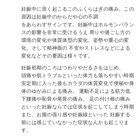
妊娠中に良く起こるこのふくらはぎの痛み。この
原因は妊娠中のからだや心の不調
をあらわすサインです。妊娠中はホルモンバラン
スの影響を非常に受けるうえ
周りや過ごし方の
環境の変化や体質体型の変化。姿勢や重心の変
化。そして精神面の
不安やストレスなどによる
変化などその要因は様々です。
妊娠初期のころはつわりやだるさをはじめ、
頭痛や肌トラブルといった体力も落ちやすい時期
安定期に入った後もカラダの体質変化で便秘や身
体のゆがみによる痛み。
運動不足による筋力低
下腰痛や恥骨や尾骨の痛み。
足の付け根の痛み
といった妊娠ならでは症状を起こしてしまう時期
また、お腹の張り感や妊娠線といった
妊娠する
前には感じていなかった症状なんかも起こりま
す。